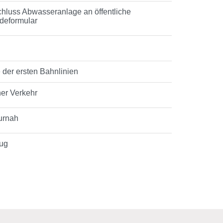
schluss Abwasseranlage an öffentliche
ldeformular
 der ersten Bahnlinien
her Verkehr
turnah
Zug