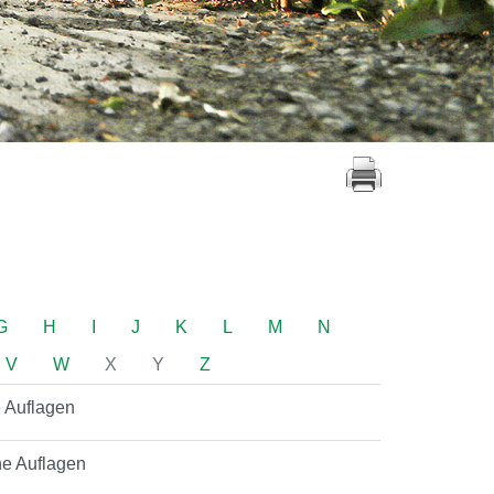
G
H
I
J
K
L
M
N
V
W
X
Y
Z
e Auflagen
che Auflagen