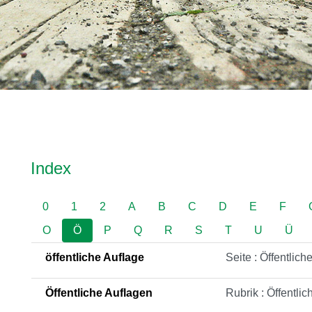
Inhalt
Index
0
1
2
A
B
C
D
E
F
O
Ö
P
Q
R
S
T
U
Ü
öffentliche Auflage
Seite : Öffentlich
Öffentliche Auflagen
Rubrik : Öffentli