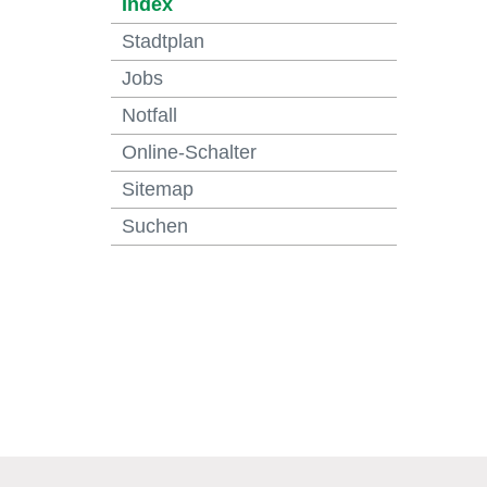
(ausgewählt)
Index
Stadtplan
Jobs
Notfall
Online-Schalter
Sitemap
Suchen
Fusszeile