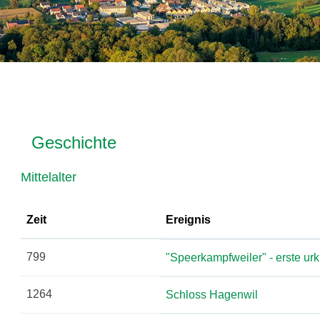
ausgewählt)
Inhalt
Geschichte
Mittelalter
Zeit
Ereignis
799
"Speerkampfweiler" - erste u
1264
Schloss Hagenwil