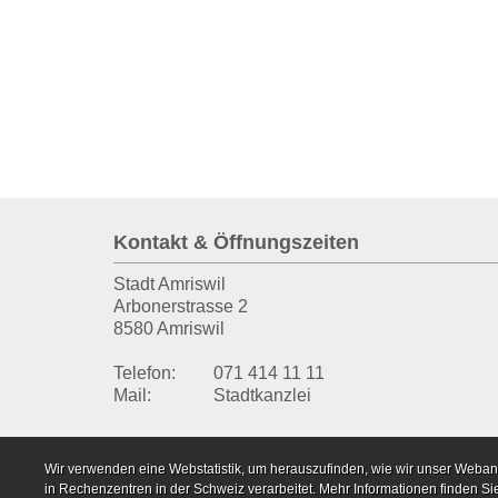
Fusszeile
Kontakt & Öffnungszeiten
Stadt Amriswil
Arbonerstrasse 2
8580 Amriswil
Telefon:
071 414 11 11
Mail:
Stadtkanzlei
Webstatistik
Wir verwenden eine Webstatistik, um herauszufinden, wie wir unser Weban
in Rechenzentren in der Schweiz verarbeitet. Mehr Informationen finden Si