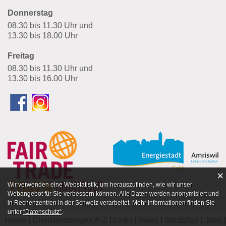
Donnerstag
08.30 bis 11.30 Uhr und
13.30 bis 18.00 Uhr
Freitag
08.30 bis 11.30 Uhr und
13.30 bis 16.00 Uhr
×
Webstatistik
Wir verwenden eine Webstatistik, um herauszufinden, wie wir unser
Webangebot für Sie verbessern können. Alle Daten werden anonymisiert und
in Rechenzentren in der Schweiz verarbeitet. Mehr Informationen finden Sie
unter
“Datenschutz“
.
Home
Dienstleistungen A-Z
Links
Index
Stadtplan
Jobs