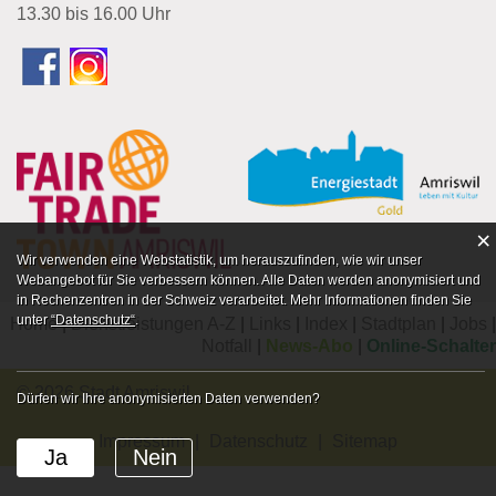
13.30 bis 16.00 Uhr
×
Webstatistik
Wir verwenden eine Webstatistik, um herauszufinden, wie wir unser
Webangebot für Sie verbessern können. Alle Daten werden anonymisiert und
in Rechenzentren in der Schweiz verarbeitet. Mehr Informationen finden Sie
unter
“Datenschutz“
.
Home
Dienstleistungen A-Z
Links
Index
Stadtplan
Jobs
Notfall
News-Abo
Online-Schalter
© 2026 Stadt Amriswil
Dürfen wir Ihre anonymisierten Daten verwenden?
Impressum
Datenschutz
Sitemap
Ja
Nein