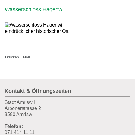
Wasserschloss Hagenwil
eindrücklicher historischer Ort
Drucken
Mail
Fusszeile
Kontakt & Öffnungszeiten
Stadt Amriswil
Arbonerstrasse 2
8580 Amriswil
Telefon:
071 414 11 11