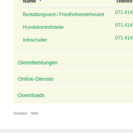
Name
Telefon
071 414
Bestattungsamt / Friedhofvorsteheramt
071 414
Hundekontrollstelle
071 414
Infoschalter
Dienstleistungen
Online-Dienste
Downloads
Drucken
Mail