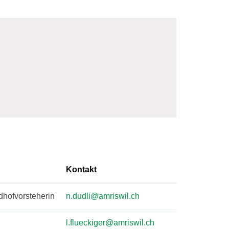
Kontakt
dhofvorsteherin
n.dudli@amriswil.ch
l.flueckiger@amriswil.ch