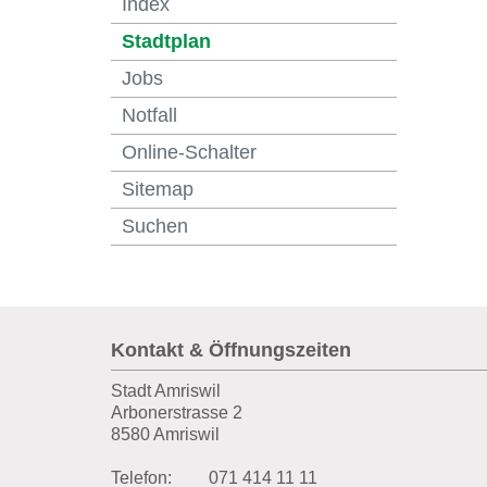
Index
(ausgewählt)
Stadtplan
Jobs
Notfall
Online-Schalter
Sitemap
Suchen
Fusszeile
Kontakt & Öffnungszeiten
Stadt Amriswil
Arbonerstrasse 2
8580 Amriswil
Telefon:
071 414 11 11