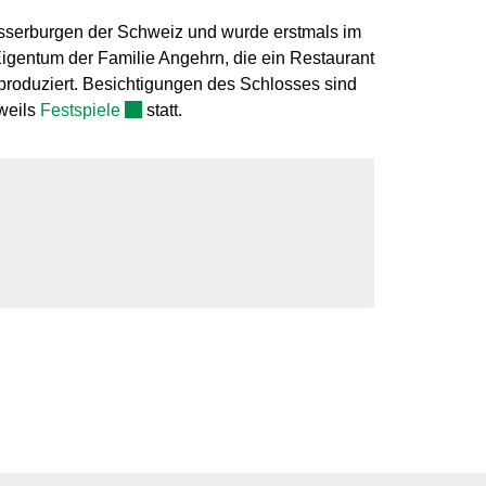
sserburgen der Schweiz und wurde erstmals im
Eigentum der Familie Angehrn, die ein Restaurant
roduziert. Besichtigungen des Schlosses sind
Externer Link wird in einem neuen Fenster geöff
weils
Festspiele
statt.
fnet.