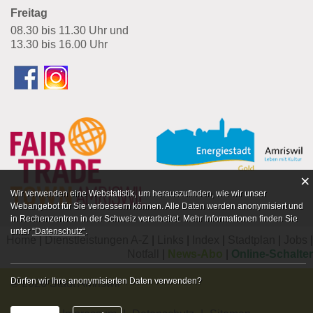
Freitag
08.30 bis 11.30 Uhr und
13.30 bis 16.00 Uhr
×
Webstatistik
Wir verwenden eine Webstatistik, um herauszufinden, wie wir unser
Webangebot für Sie verbessern können. Alle Daten werden anonymisiert und
in Rechenzentren in der Schweiz verarbeitet. Mehr Informationen finden Sie
unter
“Datenschutz“
.
Home
Dienstleistungen A-Z
Links
Index
Stadtplan
Jobs
Notfall
News-Abo
Online-Schalter
Dürfen wir Ihre anonymisierten Daten verwenden?
© 2026 Stadt Amriswil