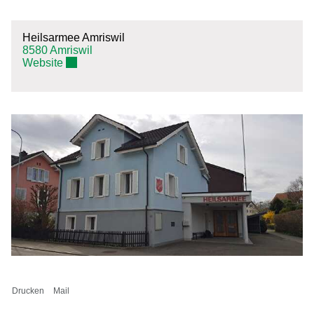
Heilsarmee Amriswil
8580 Amriswil
Externer Link wird in einem neuen Fenster geöffnet
Website
Drucken
Mail