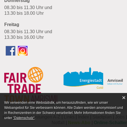
Donnerstag
08.30 bis 11.30 Uhr und
13.30 bis 18.00 Uhr
Freitag
08.30 bis 11.30 Uhr und
13.30 bis 16.00 Uhr
×
Webstatistik
Wir verwenden eine Webstatistik, um herauszufinden, wie wir unser
Webangebot für Sie verbessern können. Alle Daten werden anonymisiert und
in Rechenzentren in der Schweiz verarbeitet. Mehr Informationen finden Sie
Home
Dienstleistungen A-Z
Links
Index
Stadtplan
Jobs
unter
“Datenschutz“
.
Notfall
News-Abo
Online-Schalter